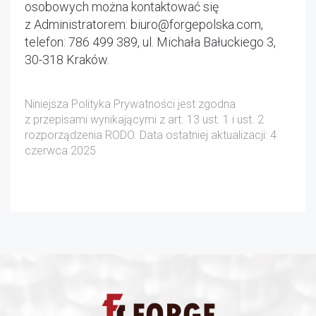
osobowych można kontaktować się
z Administratorem: biuro@forgepolska.com,
telefon: 786 499 389, ul. Michała Bałuckiego 3,
30-318 Kraków.
Niniejsza Polityka Prywatności jest zgodna
z przepisami wynikającymi z art. 13 ust. 1 i ust. 2
rozporządzenia RODO. Data ostatniej aktualizacji: 4
czerwca 2025